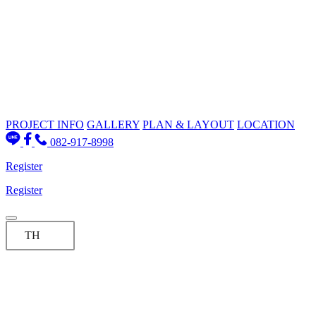
PROJECT INFO
GALLERY
PLAN & LAYOUT
LOCATION
082-917-8998
Register
Register
TH
PROJECT INFO
GALLERY
PLAN & LAYOUT
Location